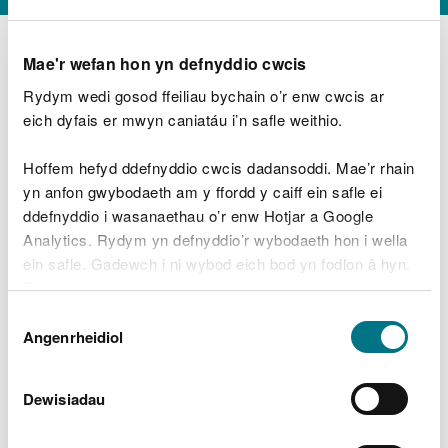
Mae'r wefan hon yn defnyddio cwcis
Rydym wedi gosod ffeiliau bychain o’r enw cwcis ar
D
y
eich dyfais er mwyn caniatáu i’n safle weithio.
Beth oeddech chi’n wneud?
w
e
Hoffem hefyd ddefnyddio cwcis dadansoddi. Mae’r rhain
d
yn anfon gwybodaeth am y ffordd y caiff ein safle ei
w
Peidiwch â chynnwys gwybodaeth bersonol neu
ddefnyddio i wasanaethau o’r enw Hotjar a Google
c
ariannol
h
Analytics. Rydym yn defnyddio’r wybodaeth hon i wella
w
ein safle. Gadewch i ni wybod eich bod yn fodlon â hyn.
r
Byddwn yn defnyddio cwci i gadw eich dewis.
t
Beth oedd yn mynd o’i le?
Dewis
h
Gellir
darllen mwy am ein cwcis
cyn i chi ddewis.
Angenrheidiol
y
Caniatâd
m
a
m
Dewisiadau
e
i