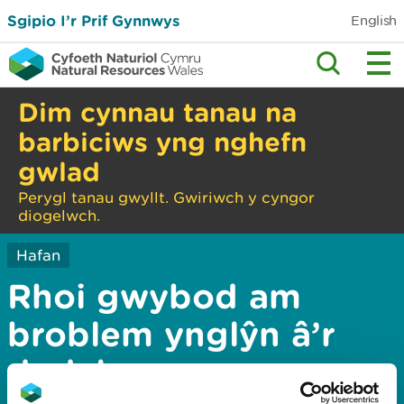
Sgipio I’r Prif Gynnwys
English
Dim cynnau tanau na
barbiciws yng nghefn
gwlad
Perygl tanau gwyllt. Gwiriwch y cyngor
diogelwch.
Hafan
Rhoi gwybod am
broblem ynglŷn â’r
dudalen