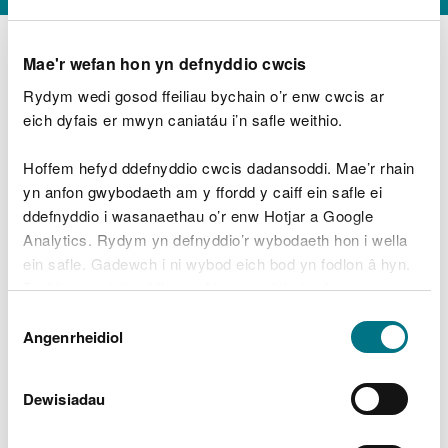
Mae'r wefan hon yn defnyddio cwcis
Rydym wedi gosod ffeiliau bychain o’r enw cwcis ar
D
y
eich dyfais er mwyn caniatáu i’n safle weithio.
Beth oeddech chi’n wneud?
w
e
Hoffem hefyd ddefnyddio cwcis dadansoddi. Mae’r rhain
d
yn anfon gwybodaeth am y ffordd y caiff ein safle ei
w
Peidiwch â chynnwys gwybodaeth bersonol neu
ddefnyddio i wasanaethau o’r enw Hotjar a Google
c
ariannol
h
Analytics. Rydym yn defnyddio’r wybodaeth hon i wella
w
ein safle. Gadewch i ni wybod eich bod yn fodlon â hyn.
r
Byddwn yn defnyddio cwci i gadw eich dewis.
t
Beth oedd yn mynd o’i le?
Dewis
h
Gellir
darllen mwy am ein cwcis
cyn i chi ddewis.
Angenrheidiol
y
Caniatâd
m
a
m
Dewisiadau
e
i