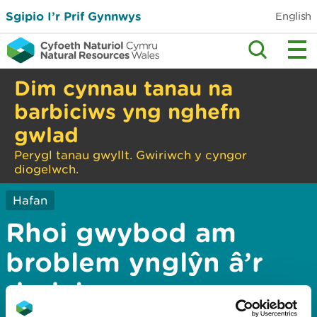
Sgipio I’r Prif Gynnwys
English
Dim cynnau tanau na
barbiciws yng nghefn
gwlad
Perygl tanau gwyllt. Gwiriwch y cyngor
diogelwch.
Hafan
Rhoi gwybod am
broblem ynglŷn â’r
dudalen