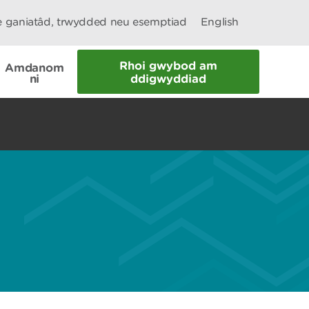
le ganiatâd, trwydded neu esemptiad
English
Rhoi gwybod am
Amdanom
ni
ddigwyddiad