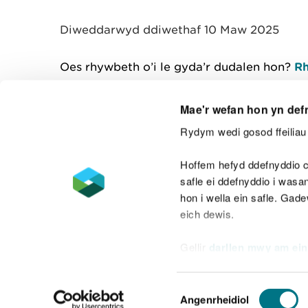
y
m
Diweddarwyd ddiwethaf 10 Maw 2025
w
e
l
Oes rhywbeth o’i le gyda’r dudalen hon?
Rh
i
a
d
Mae'r wefan hon yn def
Rydym wedi gosod ffeiliau 
Cysylltu â ni
Hoffem hefyd ddefnyddio c
safle ei ddefnyddio i was
hon i wella ein safle. Gad
eich dewis.
Datganiad hygyrchedd
Safonau'r Gymr
Gellir
darllen mwy am ein
Datganiad caethwasiaeth fodern
Dewis
Angenrheidiol
Caniatâd