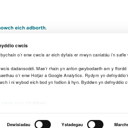
owch eich adborth
.
nyddio cwcis
bychain o’r enw cwcis ar eich dyfais er mwyn caniatáu i’n safle 
Y
wcis dadansoddi. Mae’r rhain yn anfon gwybodaeth am y ffordd y
anaethau o’r enw Hotjar a Google Analytics. Rydym yn defnyddio
ewch i ni wybod eich bod yn fodlon â hyn. Byddwn yn defnyddio 
aeg
Map o'r safle
Hawlfraint
Preifatrwydd a 
 cwcis
cyn i chi ddewis.
Dewisiadau
Ystadegau
March