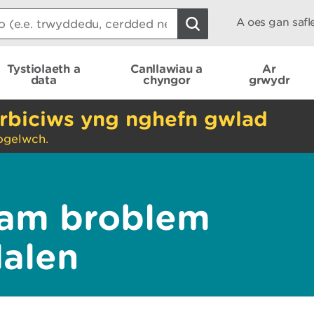
A oes gan saf
Tystiolaeth a
Canllawiau a
Ar
data
chyngor
grwydr
rbiciws yng nghefn gwlad
ogelwch.
am broblem
dalen