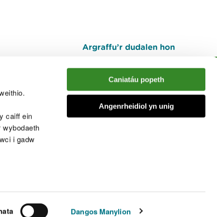
Argraffu’r dudalen hon
I fyny
Caniatáu popeth
weithio.
muno â'r sgwrs
Angenrheidiol yn unig
 caiff ein
’r wybodaeth
cwci i gadw
chwcis
nata
Dangos Manylion
© Cyfoeth Naturiol Cymru