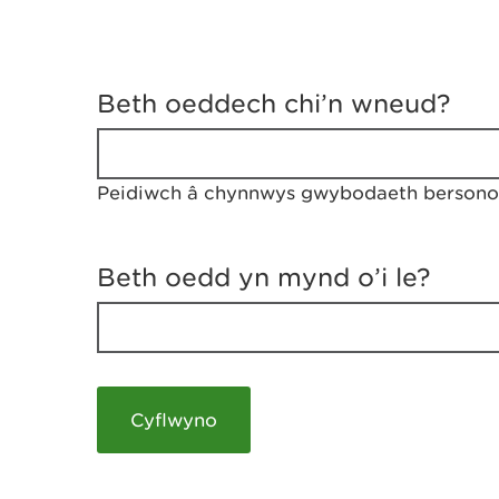
D
y
Beth oeddech chi’n wneud?
w
e
d
w
Peidiwch â chynnwys gwybodaeth bersonol
c
h
w
r
Beth oedd yn mynd o’i le?
t
h
y
m
a
m
e
i
c
h