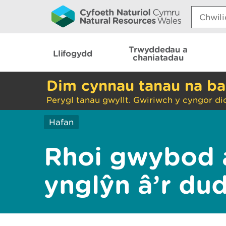
Search:
Trwyddedau a
Llifogydd
chaniatadau
Dim cynnau tanau na ba
Perygl tanau gwyllt. Gwiriwch y cyngor di
Hafan
Rhoi gwybod 
ynglŷn â’r du