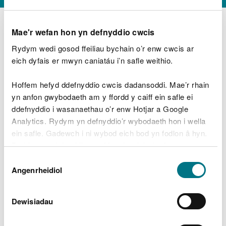
Mae'r wefan hon yn defnyddio cwcis
Rydym wedi gosod ffeiliau bychain o’r enw cwcis ar
D
y
eich dyfais er mwyn caniatáu i’n safle weithio.
Beth oeddech chi’n wneud?
w
e
Hoffem hefyd ddefnyddio cwcis dadansoddi. Mae’r rhain
d
yn anfon gwybodaeth am y ffordd y caiff ein safle ei
w
Peidiwch â chynnwys gwybodaeth bersonol neu
ddefnyddio i wasanaethau o’r enw Hotjar a Google
c
ariannol
h
Analytics. Rydym yn defnyddio’r wybodaeth hon i wella
w
ein safle. Gadewch i ni wybod eich bod yn fodlon â hyn.
r
Byddwn yn defnyddio cwci i gadw eich dewis.
t
Beth oedd yn mynd o’i le?
Dewis
h
Gellir
darllen mwy am ein cwcis
cyn i chi ddewis.
Angenrheidiol
y
Caniatâd
m
a
m
Dewisiadau
e
i