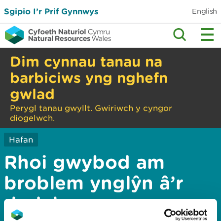
Sgipio I’r Prif Gynnwys
English
Dim cynnau tanau na
barbiciws yng nghefn
gwlad
Perygl tanau gwyllt. Gwiriwch y cyngor
diogelwch.
Hafan
Rhoi gwybod am
broblem ynglŷn â’r
dudalen