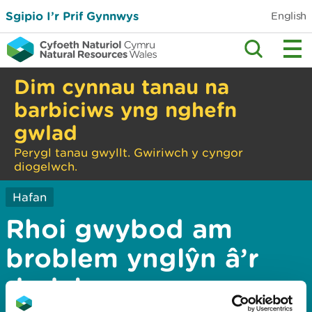
Sgipio I’r Prif Gynnwys
English
Dim cynnau tanau na
barbiciws yng nghefn
gwlad
Perygl tanau gwyllt. Gwiriwch y cyngor
diogelwch.
Hafan
Rhoi gwybod am
broblem ynglŷn â’r
dudalen