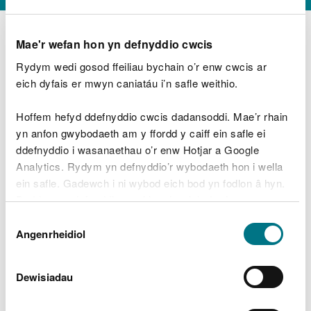
Mae'r wefan hon yn defnyddio cwcis
Rydym wedi gosod ffeiliau bychain o’r enw cwcis ar
D
y
eich dyfais er mwyn caniatáu i’n safle weithio.
Beth oeddech chi’n wneud?
w
e
Hoffem hefyd ddefnyddio cwcis dadansoddi. Mae’r rhain
d
yn anfon gwybodaeth am y ffordd y caiff ein safle ei
w
Peidiwch â chynnwys gwybodaeth bersonol neu
ddefnyddio i wasanaethau o’r enw Hotjar a Google
c
ariannol
h
Analytics. Rydym yn defnyddio’r wybodaeth hon i wella
w
ein safle. Gadewch i ni wybod eich bod yn fodlon â hyn.
r
Byddwn yn defnyddio cwci i gadw eich dewis.
t
Beth oedd yn mynd o’i le?
Dewis
h
Gellir
darllen mwy am ein cwcis
cyn i chi ddewis.
Angenrheidiol
y
Caniatâd
m
a
m
Dewisiadau
e
i