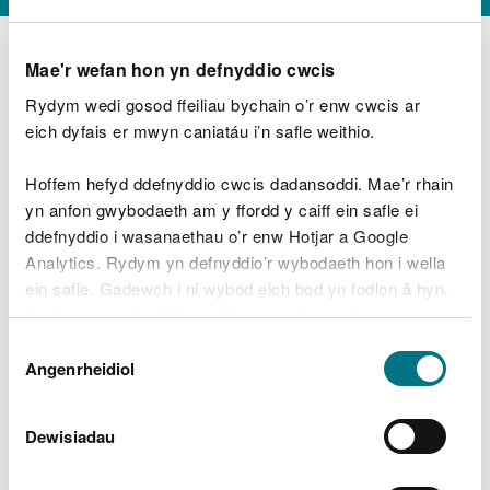
Mae'r wefan hon yn defnyddio cwcis
Rydym wedi gosod ffeiliau bychain o’r enw cwcis ar
D
y
eich dyfais er mwyn caniatáu i’n safle weithio.
Beth oeddech chi’n wneud?
w
e
Hoffem hefyd ddefnyddio cwcis dadansoddi. Mae’r rhain
d
yn anfon gwybodaeth am y ffordd y caiff ein safle ei
w
Peidiwch â chynnwys gwybodaeth bersonol neu
ddefnyddio i wasanaethau o’r enw Hotjar a Google
c
ariannol
h
Analytics. Rydym yn defnyddio’r wybodaeth hon i wella
w
ein safle. Gadewch i ni wybod eich bod yn fodlon â hyn.
r
Byddwn yn defnyddio cwci i gadw eich dewis.
t
Beth oedd yn mynd o’i le?
Dewis
h
Gellir
darllen mwy am ein cwcis
cyn i chi ddewis.
Angenrheidiol
y
Caniatâd
m
a
m
Dewisiadau
e
i