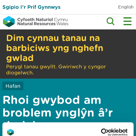
Sgipio I’r Prif Gynnwys
English
Dim cynnau tanau na
barbiciws yng nghefn
gwlad
Perygl tanau gwyllt. Gwiriwch y cyngor
diogelwch.
Hafan
Rhoi gwybod am
broblem ynglŷn â’r
dudalen