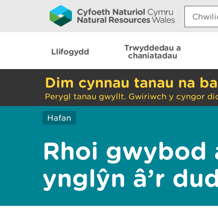
Search:
Trwyddedau a
Llifogydd
chaniatadau
Dim cynnau tanau na ba
Perygl tanau gwyllt. Gwiriwch y cyngor di
Hafan
Rhoi gwybod 
ynglŷn â’r du