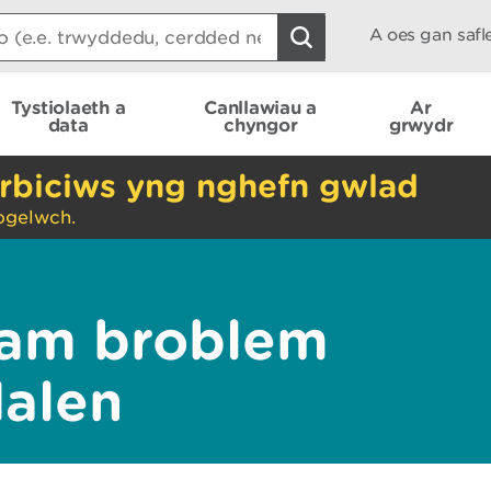
A oes gan saf
Tystiolaeth a
Canllawiau a
Ar
data
chyngor
grwydr
rbiciws yng nghefn gwlad
ogelwch.
am broblem
dalen