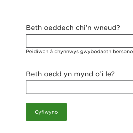
D
y
Beth oeddech chi’n wneud?
w
e
d
w
Peidiwch â chynnwys gwybodaeth bersonol
c
h
w
r
Beth oedd yn mynd o’i le?
t
h
y
m
a
m
e
i
c
h