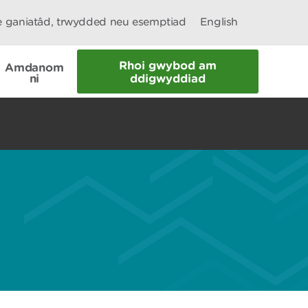
le ganiatâd, trwydded neu esemptiad
English
Rhoi gwybod am
Amdanom
ni
ddigwyddiad