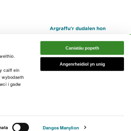
Argraffu’r dudalen hon
I fyny
Caniatáu popeth
weithio.
muno â'r sgwrs
Angenrheidiol yn unig
 caiff ein
’r wybodaeth
cwci i gadw
chwcis
nata
Dangos Manylion
© Cyfoeth Naturiol Cymru