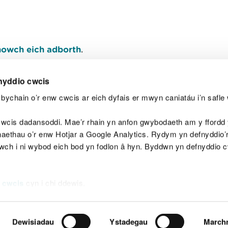
owch eich adborth
.
nyddio cwcis
bychain o’r enw cwcis ar eich dyfais er mwyn caniatáu i’n safle 
Y
wcis dadansoddi. Mae’r rhain yn anfon gwybodaeth am y ffordd y
anaethau o’r enw Hotjar a Google Analytics. Rydym yn defnyddio
ewch i ni wybod eich bod yn fodlon â hyn. Byddwn yn defnyddio 
aeg
Map o'r safle
Hawlfraint
Preifatrwydd a 
 cwcis
cyn i chi ddewis.
Dewisiadau
Ystadegau
March