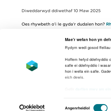
y
m
Diweddarwyd ddiwethaf 10 Maw 2025
w
e
l
Oes rhywbeth o’i le gyda’r dudalen hon?
Rh
i
a
d
Mae'r wefan hon yn def
Rydym wedi gosod ffeiliau 
Cysylltu â ni
Hoffem hefyd ddefnyddio c
safle ei ddefnyddio i was
hon i wella ein safle. Gad
eich dewis.
Datganiad hygyrchedd
Safonau'r Gymr
Gellir
darllen mwy am ein
Datganiad caethwasiaeth fodern
Dewis
Angenrheidiol
Caniatâd