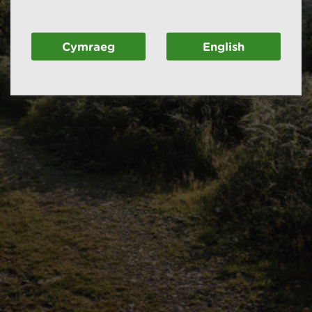
Cymraeg
English