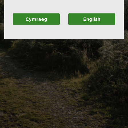
Cymraeg
English