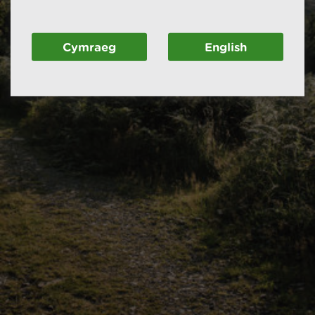
Cymraeg
English