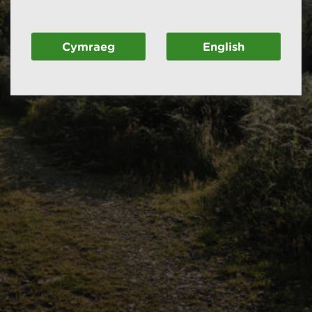
Cymraeg
English