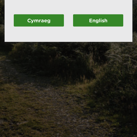
Cymraeg
English