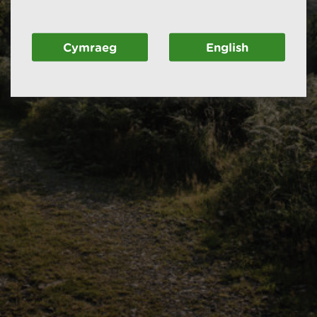
Cymraeg
English