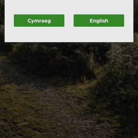
Cymraeg
English