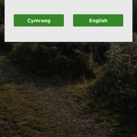
Cymraeg
English