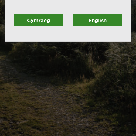
Cymraeg
English