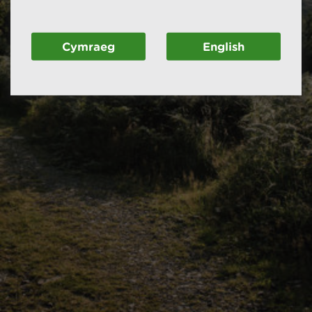
Cymraeg
English