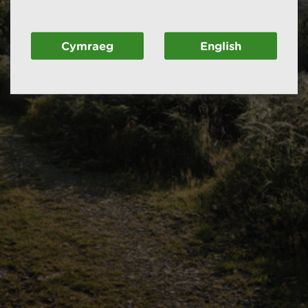
Cymraeg
English