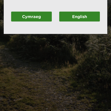
Cymraeg
English