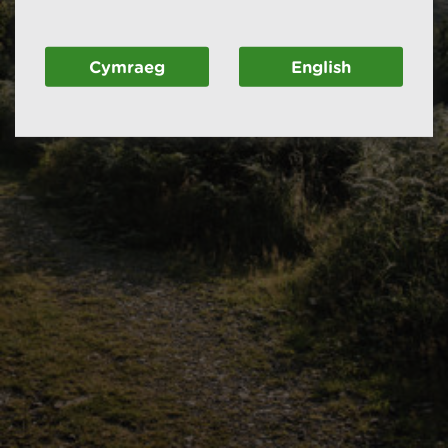
Cymraeg
English