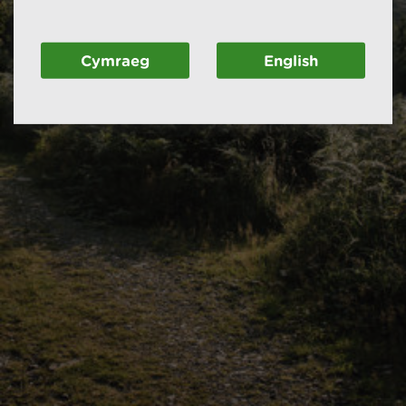
Cymraeg
English