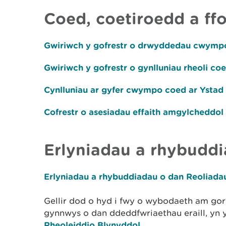
Coed, coetiroedd a ff
Gwiriwch y gofrestr o drwyddedau cwymp
Gwiriwch y gofrestr o gynlluniau rheoli c
Cynlluniau ar gyfer cwympo coed ar Ystad
Cofrestr o asesiadau effaith amgylcheddo
Erlyniadau a rhybudd
Erlyniadau a rhybuddiadau o dan Reolia
Gellir dod o hyd i fwy o wybodaeth am go
gynnwys o dan ddeddfwriaethau eraill, yn 
Rheoleiddio Blynyddol
.