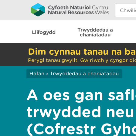
Search:
Trwyddedau a
Llifogydd
chaniatadau
Dim cynnau tanau na ba
Perygl tanau gwyllt. Gwiriwch y cyngor di
Hafan
Trwyddedau a chaniatadau
>
A oes gan safl
trwydded neu
(Cofrestr Gyh