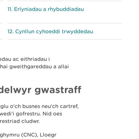
Erlyniadau a rhybuddiadau
Cynllun cyhoeddi trwyddedau
dau ac eithriadau i
hai gweithgareddau a allai
delwyr gwastraff
glu o'ch busnes neu'ch cartref,
wedi'i gofrestru. Nid oes
restriad cludwr.
Nghymru (CNC), Lloegr