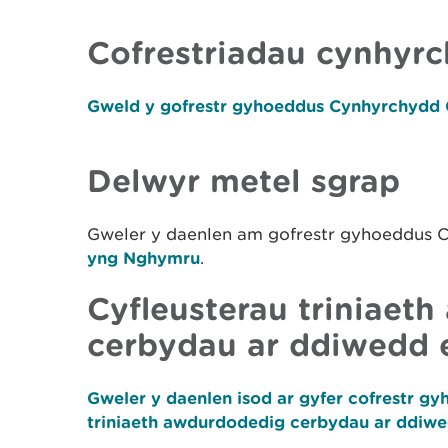
Cofrestriadau cynhyrc
Gweld y gofrestr gyhoeddus Cynhyrchydd 
Delwyr metel sgrap
Gweler y daenlen am gofrestr gyhoeddus
yng Nghymru
.
Cyfleusterau triniaet
cerbydau ar ddiwedd 
Gweler y daenlen isod ar gyfer cofrestr g
triniaeth awdurdodedig cerbydau ar ddiwe