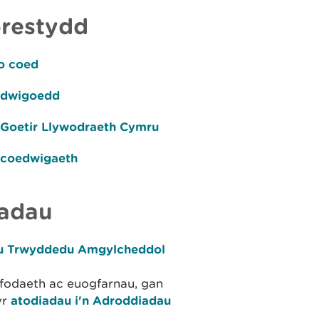
orestydd
o coed
oedwigoedd
 Goetir Llywodraeth Cymru
l coedwigaeth
iadau
dau Trwyddedu Amgylcheddol
rfodaeth ac euogfarnau, gan
yr
atodiadau i'n Adroddiadau