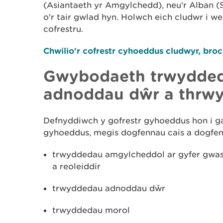
(Asiantaeth yr Amgylchedd), neu'r Alban (
o'r tair gwlad hyn. Holwch eich cludwr i w
cofrestru.
Chwilio'r cofrestr cyhoeddus cludwyr, broc
Gwybodaeth trwydded
adnoddau dŵr a thrw
Defnyddiwch y gofrestr gyhoeddus hon i 
gyhoeddus, megis dogfennau cais a dogfenn
trwyddedau amgylcheddol ar gyfer gwast
a reoleiddir
trwyddedau adnoddau dŵr
trwyddedau morol