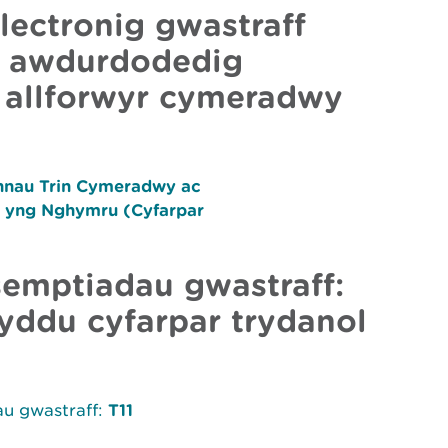
lectronig gwastraff
in awdurdodedig
 allforwyr cymeradwy
annau Trin Cymeradwy ac
 yng Nghymru (Cyfarpar
semptiadau gwastraff:
yddu cyfarpar trydanol
u gwastraff:
T11