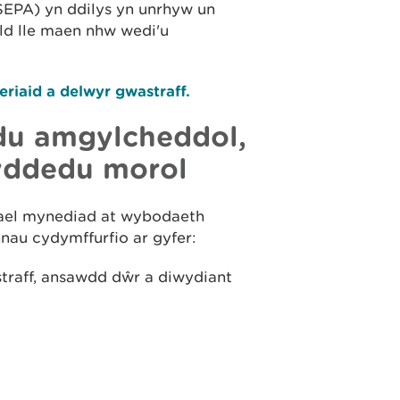
SEPA) yn ddilys yn unrhyw un
eld lle maen nhw wedi'u
eriaid a delwyr gwastraff.
u amgylcheddol,
yddedu morol
gael mynediad at wybodaeth
au cydymffurfio ar gyfer:
raff, ansawdd dŵr a diwydiant