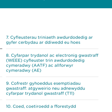
Cyfleusterau triniaeth awdurdodedig ar
gyfer cerbydau ar ddiwedd eu hoes
Cyfarpar trydanol ac electronig gwastraff
(WEEE) cyfleuster trin awdurdodedig
cymeradwy (AATF) ac allforwyr
cymeradwy (AE)
Cofrestr gyhoeddus esemptiadau
gwastraff: atgyweirio neu adnewyddu
cyfarpar trydanol gwastraff (T11)
Coed, coetiroedd a fforestydd