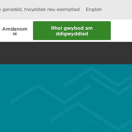
le ganiatâd, trwydded neu esemptiad
English
Rhoi gwybod am
Amdanom
ni
ddigwyddiad