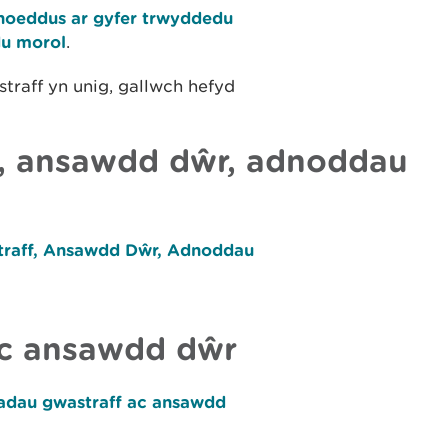
yhoeddus ar gyfer trwyddedu
u morol
.
raff yn unig, gallwch hefyd
, ansawdd dŵr, adnoddau
straff, Ansawdd Dŵr, Adnoddau
ac ansawdd dŵr
iadau gwastraff ac ansawdd