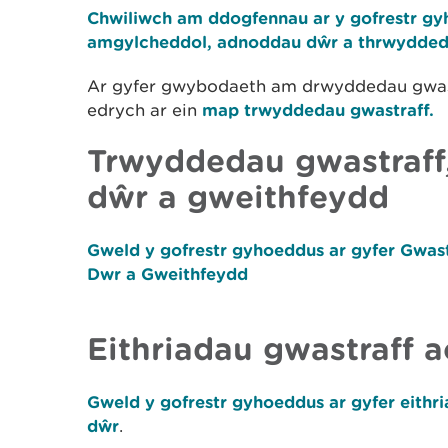
​Chwiliwch am ddogfennau ar y gofrestr g
amgylcheddol, adnoddau dŵr a thrwydded
Ar gyfer gwybodaeth am drwyddedau gwast
edrych ar ein
map trwyddedau gwastraff.
Trwyddedau gwastraff
dŵr a gweithfeydd
Gweld y gofrestr gyhoeddus ar gyfer Gwa
Dwr a Gweithfeydd
Eithriadau gwastraff 
Gweld y gofrestr gyhoeddus ar gyfer eithr
dŵr
.