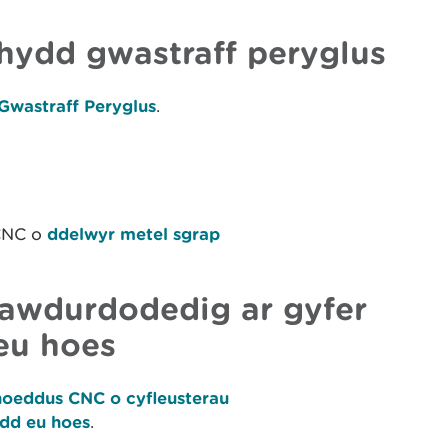
hydd gwastraff peryglus
Gwastraff Peryglus
.
 CNC o
ddelwyr metel sgrap
h awdurdodedig ar gyfer
eu hoes
yhoeddus CNC o cyfleusterau
dd eu hoes
.