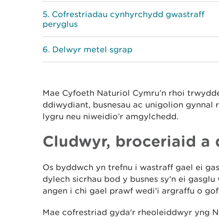
Cofrestriadau cynhyrchydd gwastraff
peryglus
Delwyr metel sgrap
Mae Cyfoeth Naturiol Cymru’n rhoi trwydde
ddiwydiant, busnesau ac unigolion gynnal r
lygru neu niweidio’r amgylchedd.
Cludwyr, broceriaid a 
Os byddwch yn trefnu i wastraff gael ei gas
dylech sicrhau bod y busnes sy'n ei gasglu 
angen i chi gael prawf wedi'i argraffu o gof
Mae cofrestriad gyda'r rheoleiddwyr yng 