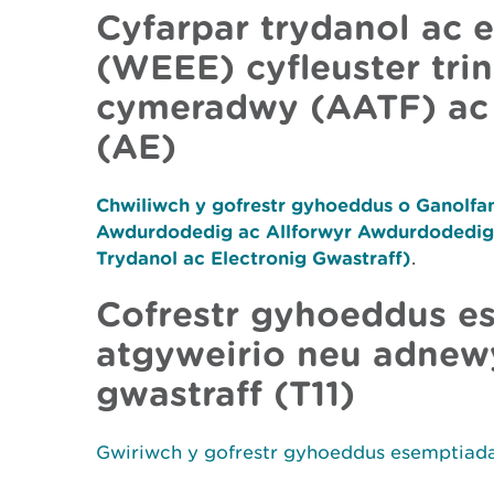
Cyfarpar trydanol ac e
(WEEE) cyfleuster tr
cymeradwy (AATF) ac
(AE)
Chwiliwch y gofrestr gyhoeddus o Ganolf
Awdurdodedig ac Allforwyr Awdurdodedig
Trydanol ac Electronig Gwastraff)
.
Cofrestr gyhoeddus e
atgyweirio neu adnew
gwastraff (T11)
Gwiriwch y gofrestr gyhoeddus esemptiada