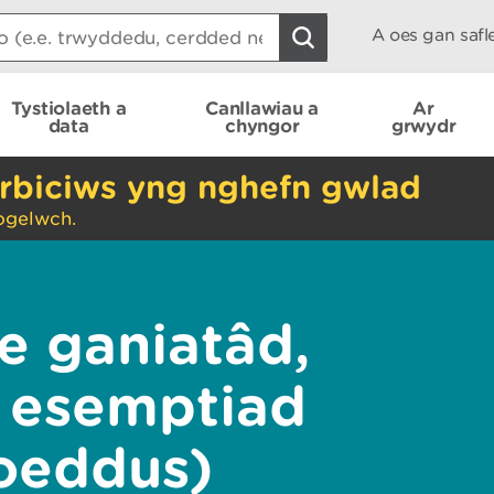
A oes gan saf
Tystiolaeth a
Canllawiau a
Ar
data
chyngor
grwydr
rbiciws yng nghefn gwlad
ogelwch.
e ganiatâd,
 esemptiad
oeddus)