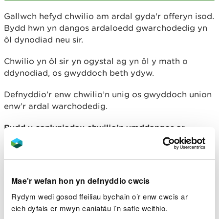
Gallwch hefyd chwilio am ardal gyda'r offeryn isod.
Bydd hwn yn dangos ardaloedd gwarchodedig yn
ôl dynodiad neu sir.
Chwilio yn ôl sir yn ogystal ag yn ôl y math o
ddynodiad, os gwyddoch beth ydyw.
Defnyddio’r enw chwilio’n unig os gwyddoch union
enw’r ardal warchodedig.
Bydd y canlyniadau chwilio’n ymddangos ar
waelod y dudalen.
Os nad yw dogfen ar gael ar gyfer ardal, ffoniwch
ni ar
0300 065 3000
(Llun-Gwener, 9am-5pm).
Mae'r wefan hon yn defnyddio cwcis
Chwilio am Safleoedd Dynodedig
Rydym wedi gosod ffeiliau bychain o’r enw cwcis ar
eich dyfais er mwyn caniatáu i’n safle weithio.
Enw: