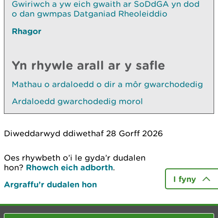
Gwiriwch a yw eich gwaith ar SoDdGA yn dod
o dan gwmpas Datganiad Rheoleiddio
Rhagor
Yn rhywle arall ar y safle
Mathau o ardaloedd o dir a môr gwarchodedig
Ardaloedd gwarchodedig morol
Diweddarwyd ddiwethaf 28 Gorff 2026
Oes rhywbeth o’i le gyda’r dudalen
hon?
Rhowch eich adborth
.
I fyny
Argraffu’r dudalen hon