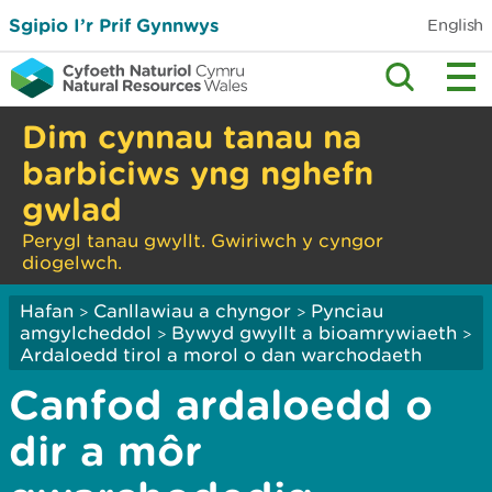
Sgipio I’r Prif Gynnwys
English
Dim cynnau tanau na
barbiciws yng nghefn
gwlad
Perygl tanau gwyllt. Gwiriwch y cyngor
diogelwch.
Hafan
Canllawiau a chyngor
Pynciau
>
>
amgylcheddol
Bywyd gwyllt a bioamrywiaeth
>
>
Ardaloedd tirol a morol o dan warchodaeth
Canfod ardaloedd o
dir a môr