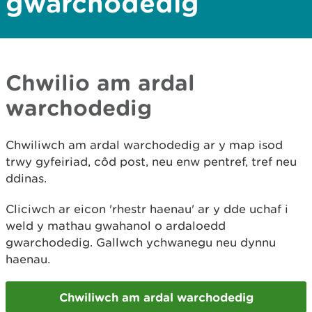
gwarchodedig
Chwilio am ardal
warchodedig
​Chwiliwch am ardal warchodedig ar y map isod
trwy gyfeiriad, côd post, neu enw pentref, tref neu
ddinas.
Cliciwch ar eicon 'rhestr haenau' ar y dde uchaf i
weld y mathau gwahanol o ardaloedd
gwarchodedig. Gallwch ychwanegu neu dynnu
haenau.
Chwiliwch am ardal warchodedig