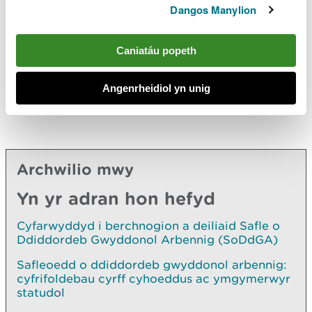
Dangos Manylion
Caniatáu popeth
Angenrheidiol yn unig
Archwilio mwy
Yn yr adran hon hefyd
Cyfarwyddyd i berchnogion a deiliaid Safle o
Ddiddordeb Gwyddonol Arbennig (SoDdGA)
Safleoedd o ddiddordeb gwyddonol arbennig:
cyfrifoldebau cyrff cyhoeddus ac ymgymerwyr
statudol