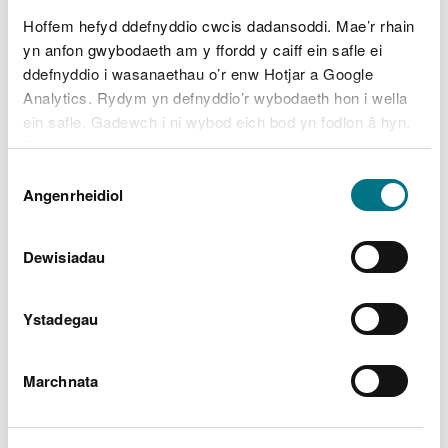
Hoffem hefyd ddefnyddio cwcis dadansoddi. Mae’r rhain
yn anfon gwybodaeth am y ffordd y caiff ein safle ei
ddefnyddio i wasanaethau o’r enw Hotjar a Google
Sir:
Analytics. Rydym yn defnyddio’r wybodaeth hon i wella
ein safle. Gadewch i ni wybod eich bod yn fodlon â hyn.
Byddwn yn defnyddio cwci i gadw eich dewis.
Dewis
Gellir
darllen mwy am ein cwcis
cyn i chi ddewis.
Angenrheidiol
Caniatâd
Dewisiadau
Math o ddynodiad:
Ystadegau
Marchnata