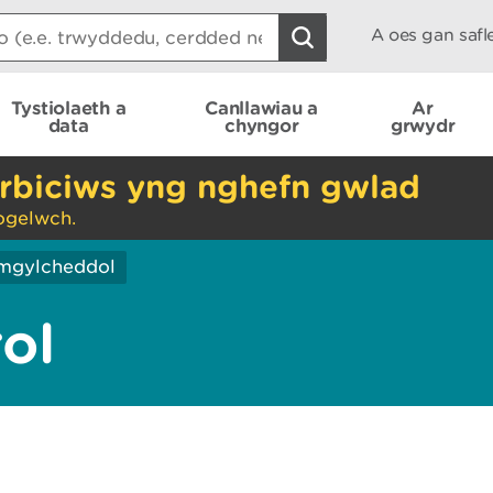
A oes gan saf
Tystiolaeth a
Canllawiau a
Ar
data
chyngor
grwydr
rbiciws yng nghefn gwlad
ogelwch.
mgylcheddol
ol