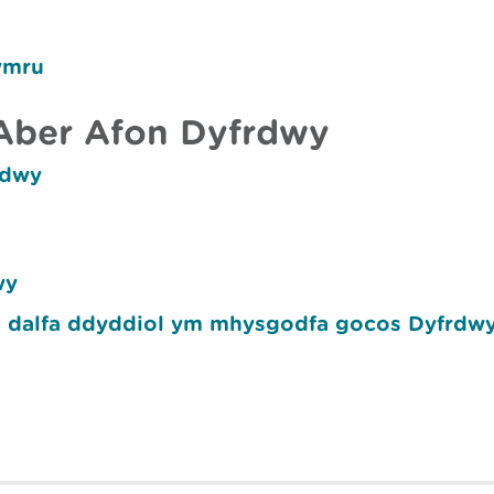
ymru
Aber Afon Dyfrdwy
rdwy
wy
h dalfa ddyddiol ym mhysgodfa gocos Dyfrdw