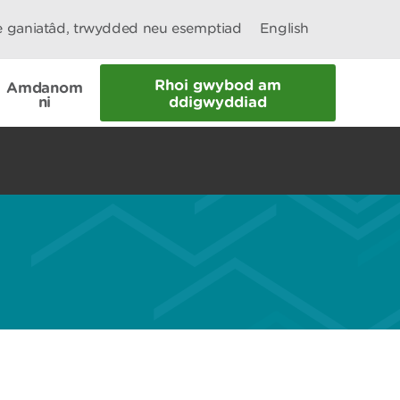
le ganiatâd, trwydded neu esemptiad
English
Rhoi gwybod am
Amdanom
ni
ddigwyddiad