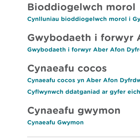
Bioddiogelwch morol
Cynlluniau bioddiogelwch morol i G
Gwybodaeth i forwyr 
Gwybodaeth i forwyr Aber Afon Dyf
Cynaeafu cocos
Cynaeafu cocos yn Aber Afon Dyfrd
Cyflwynwch ddatganiad ar gyfer eic
Cynaeafu gwymon
Cynaeafu Gwymon