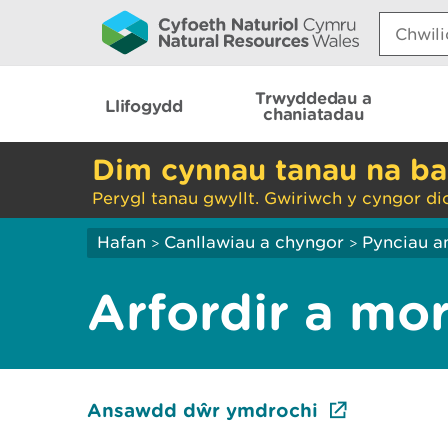
Search:
Trwyddedau a
Llifogydd
chaniatadau
Dim cynnau tanau na ba
Perygl tanau gwyllt. Gwiriwch y cyngor di
Hafan
Canllawiau a chyngor
Pynciau a
>
>
Arfordir a mor
Ansawdd dŵr ymdrochi