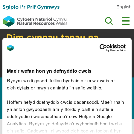
Sgipio I’r Prif Gynnwys
English
Dim cynnau tanau na
barbiciws yng nghefn
gwlad
Perygl tanau gwyllt. Gwiriwch y cyngor
Mae'r wefan hon yn defnyddio cwcis
diogelwch.
Rydym wedi gosod ffeiliau bychain o’r enw cwcis ar
Hafan
Canllawiau a chyngor
Pynciau
>
>
eich dyfais er mwyn caniatáu i’n safle weithio.
amgylcheddol
Cemegau
Hoffem hefyd ddefnyddio cwcis dadansoddi. Mae’r rhain
yn anfon gwybodaeth am y ffordd y caiff ein safle ei
ddefnyddio i wasanaethau o’r enw Hotjar a Google
Biffenylau polyclorinedig (PCBs): cofrestru,
Analytics. Rydym yn defnyddio’r wybodaeth hon i wella
dadgofrestru, labelu a gwaredu
ein safle. Gadewch i ni wybod eich bod yn fodlon â hyn.