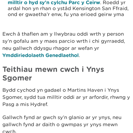
milltir o hyd sy’n cylchu Parc y Ceirw
. Roedd yr
ardal hon yn rhan o ystâd Kensington San Ffraid,
ond er gwaetha’r enw, fu yna erioed geirw yma
Ewch â thaflen am y llwybrau oddi wrth y person
sy’n gofalu am y maes parcio wrth i chi gyrraedd,
neu gallwch ddysgu rhagor ar wefan yr
Ymddiriedolaeth Genedlaethol
.
Teithiau mewn cwch i Ynys
Sgomer
Bydd cychod yn gadael o Martins Haven i Ynys
Sgomer, sydd tua milltir oddi ar yr arfordir, rhwng y
Pasg a mis Hydref.
Gallwch fynd ar gwch sy’n glanio ar yr ynys, neu
gallwch fynd ar daith o gwmpas yr ynys mewn
cwch.