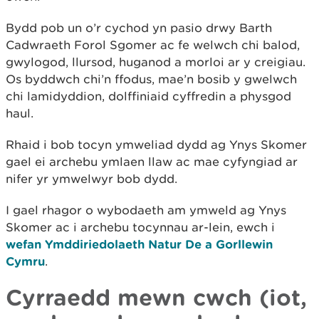
Bydd pob un o’r cychod yn pasio drwy Barth
Cadwraeth Forol Sgomer ac fe welwch chi balod,
gwylogod, llursod, huganod a morloi ar y creigiau.
Os byddwch chi’n ffodus, mae’n bosib y gwelwch
chi lamidyddion, dolffiniaid cyffredin a physgod
haul.
Rhaid i bob tocyn ymweliad dydd ag Ynys Skomer
gael ei archebu ymlaen llaw ac mae cyfyngiad ar
nifer yr ymwelwyr bob dydd.
I gael rhagor o wybodaeth am ymweld ag Ynys
Skomer ac i archebu tocynnau ar-lein, ewch i
wefan Ymddiriedolaeth Natur De a Gorllewin
Cymru
.
Cyrraedd mewn cwch (iot,