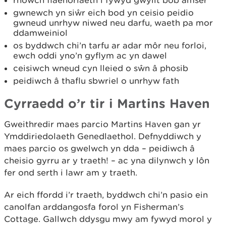
gwnewch yn siŵr eich bod yn ceisio peidio
gwneud unrhyw niwed neu darfu, waeth pa mor
ddamweiniol
os byddwch chi’n tarfu ar adar môr neu forloi,
ewch oddi yno’n gyflym ac yn dawel
ceisiwch wneud cyn lleied o sŵn â phosib
peidiwch â thaflu sbwriel o unrhyw fath
Cyrraedd o’r tir i Martins Haven
Gweithredir maes parcio Martins Haven gan yr
Ymddiriedolaeth Genedlaethol. Defnyddiwch y
maes parcio os gwelwch yn dda – peidiwch â
cheisio gyrru ar y traeth! – ac yna dilynwch y lôn
fer ond serth i lawr am y traeth.
Ar eich ffordd i’r traeth, byddwch chi’n pasio ein
canolfan arddangosfa forol yn Fisherman’s
Cottage. Gallwch ddysgu mwy am fywyd morol y