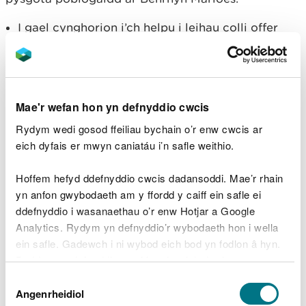
I gael cynghorion i’ch helpu i leihau colli offer
wrth bysgota ym Martins Haven, gweler y daflen
Cynghorion Pysgota. Cafodd y
daflen hon ei
chynhyrchu gan Neptune’s Army of Rubbish
Cleaners
, grŵp gwirfoddol o blymwyr sydd ar
dân dros gadw amgylchedd tanddwr sir Benfro
Mae'r wefan hon yn defnyddio cwcis
mewn cyflwr dilychwin
Peidiwch â gadael dim sbwriel ar eich ôl os
Rydym wedi gosod ffeiliau bychain o’r enw cwcis ar
gwelwch yn dda – ceir biniau pysgota ar gyfer
eich dyfais er mwyn caniatáu i’n safle weithio.
offer sydd wedi torri neu sy’n strae ym Martins
Haven
Hoffem hefyd ddefnyddio cwcis dadansoddi. Mae’r rhain
Glynwch wrth y
rheoliadau i ddefnyddwyr
os
yn anfon gwybodaeth am y ffordd y caiff ein safle ei
gwelwch yn dda
ddefnyddio i wasanaethau o’r enw Hotjar a Google
Analytics. Rydym yn defnyddio’r wybodaeth hon i wella
ein safle. Gadewch i ni wybod eich bod yn fodlon â hyn.
Byddwn yn defnyddio cwci i gadw eich dewis.
Dewis
Gellir
darllen mwy am ein cwcis
cyn i chi ddewis.
Angenrheidiol
Caniatâd