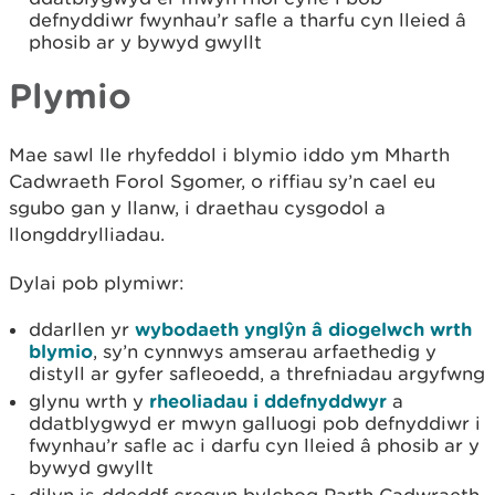
defnyddiwr fwynhau’r safle a tharfu cyn lleied â
phosib ar y bywyd gwyllt
Plymio
Mae sawl lle rhyfeddol i blymio iddo ym Mharth
Cadwraeth Forol Sgomer, o riffiau sy’n cael eu
sgubo gan y llanw, i draethau cysgodol a
llongddrylliadau.
Dylai pob plymiwr:
ddarllen yr
wybodaeth ynglŷn â diogelwch wrth
blymio
, sy’n cynnwys amserau arfaethedig y
distyll ar gyfer safleoedd, a threfniadau argyfwng
glynu wrth y
rheoliadau i ddefnyddwyr
a
ddatblygwyd er mwyn galluogi pob defnyddiwr i
fwynhau’r safle ac i darfu cyn lleied â phosib ar y
bywyd gwyllt