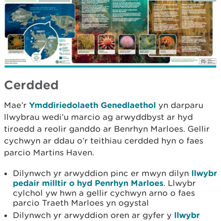
Cerdded
Mae’r
Ymddiriedolaeth Genedlaethol
yn darparu
llwybrau wedi’u marcio ag arwyddbyst ar hyd
tiroedd a reolir ganddo ar Benrhyn Marloes. Gellir
cychwyn ar ddau o’r teithiau cerdded hyn o faes
parcio Martins Haven.
Dilynwch yr arwyddion pinc er mwyn dilyn
llwybr
pedair milltir o hyd Penrhyn Marloes
. Llwybr
cylchol yw hwn a gellir cychwyn arno o faes
parcio Traeth Marloes yn ogystal
Dilynwch yr arwyddion oren ar gyfer y
llwybr