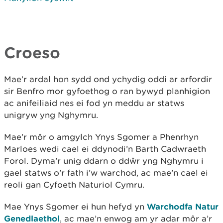
Croeso
Mae’r ardal hon sydd ond ychydig oddi ar arfordir
sir Benfro mor gyfoethog o ran bywyd planhigion
ac anifeiliaid nes ei fod yn meddu ar statws
unigryw yng Nghymru.
Mae’r môr o amgylch Ynys Sgomer a Phenrhyn
Marloes wedi cael ei ddynodi’n Barth Cadwraeth
Forol. Dyma’r unig ddarn o ddŵr yng Nghymru i
gael statws o’r fath i’w warchod, ac mae’n cael ei
reoli gan Cyfoeth Naturiol Cymru.
Mae Ynys Sgomer ei hun hefyd yn
Warchodfa Natur
Genedlaethol
, ac mae’n enwog am yr adar môr a’r