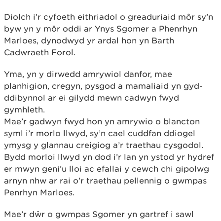
Diolch i’r cyfoeth eithriadol o greaduriaid môr sy’n
byw yn y môr oddi ar Ynys Sgomer a Phenrhyn
Marloes, dynodwyd yr ardal hon yn Barth
Cadwraeth Forol.
Yma, yn y dirwedd amrywiol danfor, mae
planhigion, cregyn, pysgod a mamaliaid yn gyd-
ddibynnol ar ei gilydd mewn cadwyn fwyd
gymhleth.
Mae’r gadwyn fwyd hon yn amrywio o blancton
syml i’r morlo llwyd, sy’n cael cuddfan ddiogel
ymysg y glannau creigiog a’r traethau cysgodol.
Bydd morloi llwyd yn dod i’r lan yn ystod yr hydref
er mwyn geni’u lloi ac efallai y cewch chi gipolwg
arnyn nhw ar rai o’r traethau pellennig o gwmpas
Penrhyn Marloes.
Mae’r dŵr o gwmpas Sgomer yn gartref i sawl