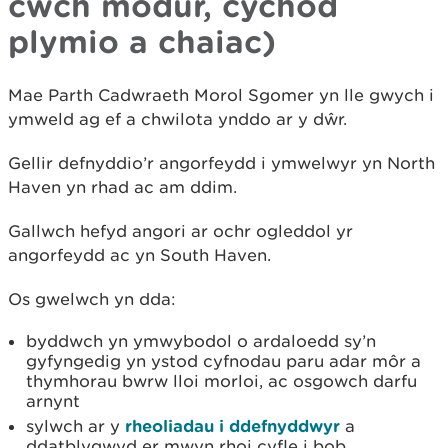
cwch modur, cychod
plymio a chaiac)
Mae Parth Cadwraeth Morol Sgomer yn lle gwych i
ymweld ag ef a chwilota ynddo ar y dŵr.
Gellir defnyddio’r angorfeydd i ymwelwyr yn North
Haven yn rhad ac am ddim.
Gallwch hefyd angori ar ochr ogleddol yr
angorfeydd ac yn South Haven.
Os gwelwch yn dda:
byddwch yn ymwybodol o ardaloedd sy’n
gyfyngedig yn ystod cyfnodau paru adar môr a
thymhorau bwrw lloi morloi, ac osgowch darfu
arnynt
sylwch ar y
rheoliadau i ddefnyddwyr
a
ddatblygwyd er mwyn rhoi cyfle i bob