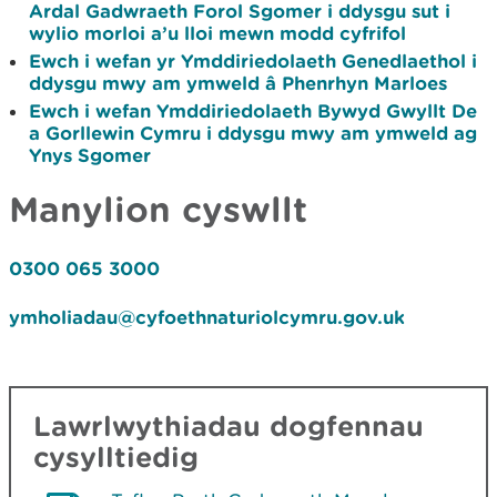
Ardal Gadwraeth Forol Sgomer i ddysgu sut i
wylio morloi a’u lloi mewn modd cyfrifol
Ewch i wefan yr Ymddiriedolaeth Genedlaethol i
ddysgu mwy am ymweld â Phenrhyn Marloes
Ewch i wefan Ymddiriedolaeth Bywyd Gwyllt De
a Gorllewin Cymru i ddysgu mwy am ymweld ag
Ynys Sgomer
Manylion cyswllt
0300 065 3000
ymholiadau@cyfoethnaturiolcymru.gov.uk
Lawrlwythiadau dogfennau
cysylltiedig