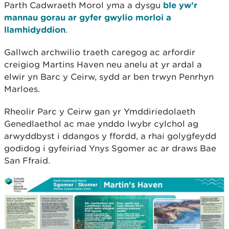
Parth Cadwraeth Morol yma a dysgu
ble yw’r
mannau gorau ar gyfer gwylio morloi a
llamhidyddion
.
Gallwch archwilio traeth caregog ac arfordir
creigiog Martins Haven neu anelu at yr ardal a
elwir yn Barc y Ceirw, sydd ar ben trwyn Penrhyn
Marloes.
Rheolir Parc y Ceirw gan yr Ymddiriedolaeth
Genedlaethol ac mae ynddo lwybr cylchol ag
arwyddbyst i ddangos y ffordd, a rhai golygfeydd
godidog i gyfeiriad Ynys Sgomer ac ar draws Bae
San Ffraid.