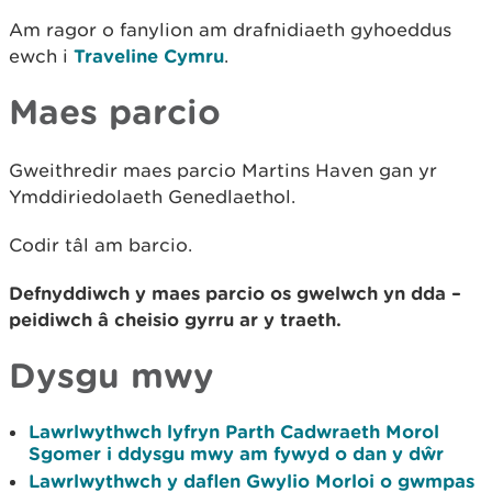
Am ragor o fanylion am drafnidiaeth gyhoeddus
ewch i
Traveline Cymru
.
Maes parcio
Gweithredir maes parcio Martins Haven gan yr
Ymddiriedolaeth Genedlaethol.
Codir tâl am barcio.
Defnyddiwch y maes parcio os gwelwch yn dda –
peidiwch â cheisio gyrru ar y traeth.
Dysgu mwy
Lawrlwythwch lyfryn Parth Cadwraeth Morol
Sgomer i ddysgu mwy am fywyd o dan y dŵr
Lawrlwythwch y daflen Gwylio Morloi o gwmpas