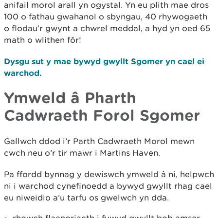
anifail morol arall yn ogystal. Yn eu plith mae dros
100 o fathau gwahanol o sbyngau, 40 rhywogaeth
o flodau’r gwynt a chwrel meddal, a hyd yn oed 65
math o wlithen fôr!
Dysgu sut y mae bywyd gwyllt Sgomer yn cael ei
warchod.
Ymweld â Pharth
Cadwraeth Forol Sgomer
Gallwch ddod i’r Parth Cadwraeth Morol mewn
cwch neu o’r tir mawr i Martins Haven.
Pa ffordd bynnag y dewiswch ymweld â ni, helpwch
ni i warchod cynefinoedd a bywyd gwyllt rhag cael
eu niweidio a’u tarfu os gwelwch yn dda.
rhowch flaenoriaeth i fywyd gwyllt bob amser