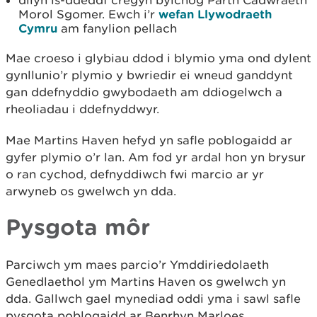
dilyn is-ddeddf cregyn bylchog Parth Cadwraeth
Morol Sgomer. Ewch i’r
wefan Llywodraeth
Cymru
am fanylion pellach
Mae croeso i glybiau ddod i blymio yma ond dylent
gynllunio’r plymio y bwriedir ei wneud ganddynt
gan ddefnyddio gwybodaeth am ddiogelwch a
rheoliadau i ddefnyddwyr.
Mae Martins Haven hefyd yn safle poblogaidd ar
gyfer plymio o’r lan. Am fod yr ardal hon yn brysur
o ran cychod, defnyddiwch fwi marcio ar yr
arwyneb os gwelwch yn dda.
Pysgota môr
Parciwch ym maes parcio’r Ymddiriedolaeth
Genedlaethol ym Martins Haven os gwelwch yn
dda. Gallwch gael mynediad oddi yma i sawl safle
pysgota poblogaidd ar Benrhyn Marloes.