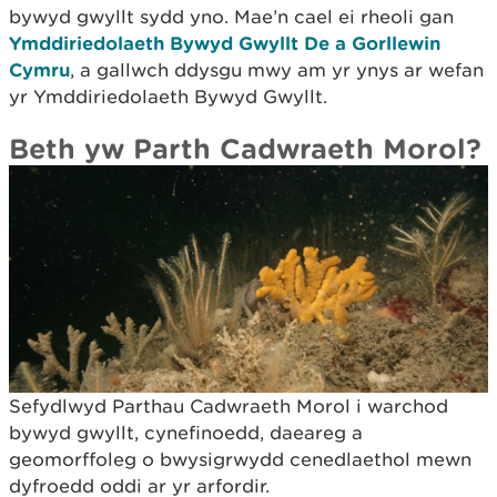
bywyd gwyllt sydd yno. Mae’n cael ei rheoli gan
Ymddiriedolaeth Bywyd Gwyllt De a Gorllewin
Cymru
, a gallwch ddysgu mwy am yr ynys ar wefan
yr Ymddiriedolaeth Bywyd Gwyllt.
Beth yw Parth Cadwraeth Morol?
Sefydlwyd Parthau Cadwraeth Morol i warchod
bywyd gwyllt, cynefinoedd, daeareg a
geomorffoleg o bwysigrwydd cenedlaethol mewn
dyfroedd oddi ar yr arfordir.