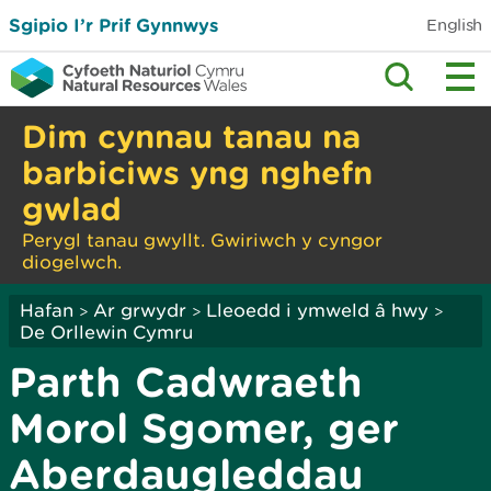
Sgipio I’r Prif Gynnwys
English
Dim cynnau tanau na
barbiciws yng nghefn
gwlad
Perygl tanau gwyllt. Gwiriwch y cyngor
diogelwch.
Hafan
Ar grwydr
Lleoedd i ymweld â hwy
>
>
>
De Orllewin Cymru
Parth Cadwraeth
Morol Sgomer, ger
Aberdaugleddau