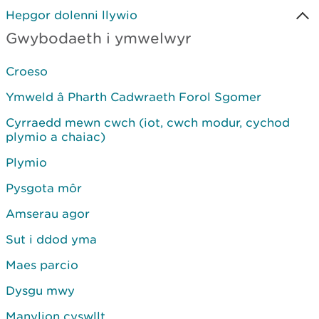
Hepgor dolenni llywio
Gwybodaeth i ymwelwyr
Croeso
Ymweld â Pharth Cadwraeth Forol Sgomer
Cyrraedd mewn cwch (iot, cwch modur, cychod
plymio a chaiac)
Plymio
Pysgota môr
Amserau agor
Sut i ddod yma
Maes parcio
Dysgu mwy
Manylion cyswllt