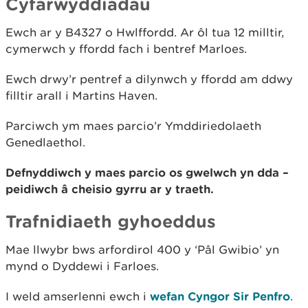
Cyfarwyddiadau
Ewch ar y B4327 o Hwlffordd. Ar ôl tua 12 milltir,
cymerwch y ffordd fach i bentref Marloes.
Ewch drwy’r pentref a dilynwch y ffordd am ddwy
filltir arall i Martins Haven.
Parciwch ym maes parcio’r Ymddiriedolaeth
Genedlaethol.
Defnyddiwch y maes parcio os gwelwch yn dda –
peidiwch â cheisio gyrru ar y traeth.
Trafnidiaeth gyhoeddus
Mae llwybr bws arfordirol 400 y ‘Pâl Gwibio’ yn
mynd o Dyddewi i Farloes.
I weld amserlenni ewch i
wefan Cyngor Sir Penfro
.