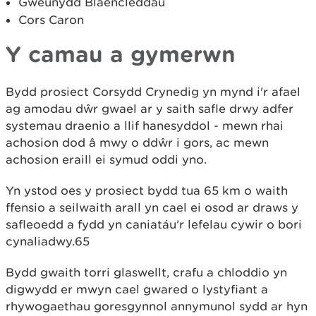
Gweunydd Blaencleddau
Cors Caron
Y camau a gymerwn
Bydd prosiect Corsydd Crynedig yn mynd i'r afael
ag amodau dŵr gwael ar y saith safle drwy adfer
systemau draenio a llif hanesyddol - mewn rhai
achosion dod â mwy o ddŵr i gors, ac mewn
achosion eraill ei symud oddi yno.
Yn ystod oes y prosiect bydd tua 65 km o waith
ffensio a seilwaith arall yn cael ei osod ar draws y
safleoedd a fydd yn caniatáu’r lefelau cywir o bori
cynaliadwy.65
Bydd gwaith torri glaswellt, crafu a chloddio yn
digwydd er mwyn cael gwared o lystyfiant a
rhywogaethau goresgynnol annymunol sydd ar hyn