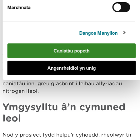
rwydweithio, a thrwy ddatblygu a chyhoeddi
Marchnata
llawlyfr arferion gorau ar gyfer rheoli mignenni
pontio a chorsydd crynedig.
Lliniaru newid hinsawdd
Dangos Manylion
Bydd prosiect Corsydd Crynedig yn mynd i’r afael
Caniatáu popeth
â’r amodau hydrolegol niweidiol ym mhob un o’r
saith safle ac yn gwella’r systemau maethynnau o’r
Angenrheidiol yn unig
awyr, o ddŵr wyneb ac o ddŵr daear, gan gynnwys
datblygu cynlluniau Gweithredu Nitrogen a fydd yn
caniatáu inni greu glasbrint i leihau allyriadau
nitrogen lleol.
Ymgysylltu â’n cymuned
leol
Nod y prosiect fydd helpu’r cyhoedd, rheolwyr tir