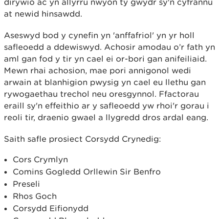
dirywio ac yn allyrru nwyon tŷ gwydr sy'n cyfrannu
at newid hinsawdd.
Aseswyd bod y cynefin yn 'anffafriol' yn yr holl
safleoedd a ddewiswyd. Achosir amodau o’r fath yn
aml gan fod y tir yn cael ei or-bori gan anifeiliaid.
Mewn rhai achosion, mae pori annigonol wedi
arwain at blanhigion pwysig yn cael eu llethu gan
rywogaethau trechol neu oresgynnol. Ffactorau
eraill sy'n effeithio ar y safleoedd yw rhoi'r gorau i
reoli tir, draenio gwael a llygredd dros ardal eang.
Saith safle prosiect Corsydd Crynedig:
Cors Crymlyn
Comins Gogledd Orllewin Sir Benfro
Preseli
Rhos Goch
Corsydd Eifionydd