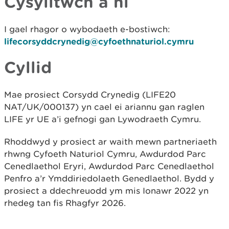
Cysylltwch â ni
I gael rhagor o wybodaeth e-bostiwch:
lifecorsyddcrynedig@cyfoethnaturiol.cymru
Cyllid
Mae prosiect Corsydd Crynedig (LIFE20
NAT/UK/000137) yn cael ei ariannu gan raglen
LIFE yr UE a’i gefnogi gan Lywodraeth Cymru.
Rhoddwyd y prosiect ar waith mewn partneriaeth
rhwng Cyfoeth Naturiol Cymru, Awdurdod Parc
Cenedlaethol Eryri, Awdurdod Parc Cenedlaethol
Penfro a’r Ymddiriedolaeth Genedlaethol. Bydd y
prosiect a ddechreuodd ym mis Ionawr 2022 yn
rhedeg tan fis Rhagfyr 2026.