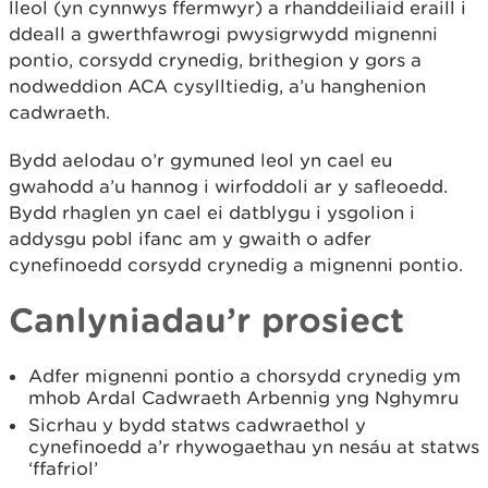
lleol (yn cynnwys ffermwyr) a rhanddeiliaid eraill i
ddeall a gwerthfawrogi pwysigrwydd mignenni
pontio, corsydd crynedig, brithegion y gors a
nodweddion ACA cysylltiedig, a’u hanghenion
cadwraeth.
Bydd aelodau o’r gymuned leol yn cael eu
gwahodd a’u hannog i wirfoddoli ar y safleoedd.
Bydd rhaglen yn cael ei datblygu i ysgolion i
addysgu pobl ifanc am y gwaith o adfer
cynefinoedd corsydd crynedig a mignenni pontio.
Canlyniadau’r prosiect
Adfer mignenni pontio a chorsydd crynedig ym
mhob Ardal Cadwraeth Arbennig yng Nghymru
Sicrhau y bydd statws cadwraethol y
cynefinoedd a’r rhywogaethau yn nesáu at statws
‘ffafriol’