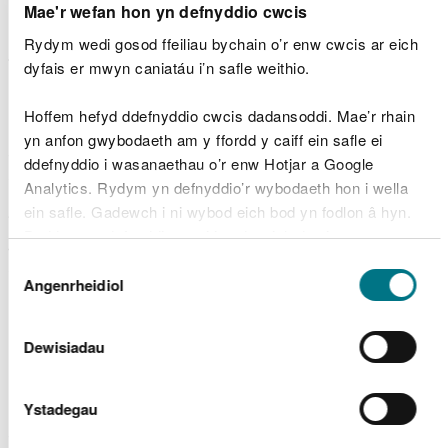
Mae'r wefan hon yn defnyddio cwcis
Rheoli cadwraeth er budd britheg y gors sydd dan
Rydym wedi gosod ffeiliau bychain o’r enw cwcis ar eich
fygythiad.
dyfais er mwyn caniatáu i’n safle weithio.
Byddwn yn rheoli ac yn cael gwared o
Hoffem hefyd ddefnyddio cwcis dadansoddi. Mae’r rhain
rywogaethau goresgynnol sy’n gwneud niwed i’r
yn anfon gwybodaeth am y ffordd y caiff ein safle ei
cynefin er mwyn rhoi hwb i boblogaeth britheg y
ddefnyddio i wasanaethau o’r enw Hotjar a Google
gors.
Analytics. Rydym yn defnyddio’r wybodaeth hon i wella
ein safle. Gadewch i ni wybod eich bod yn fodlon â hyn.
Trwy osod tua 65 cilometr o ffensys a seilwaith
Byddwn yn defnyddio cwci i gadw eich dewis.
arall, bydd modd sefydlu pori ar y safleoedd ac ar
Dewis
draws y dirwedd ehangach sy’n ategu’r gwlyptir er
Gellir
darllen mwy am ein cwcis
cyn i chi ddewis.
Angenrheidiol
Caniatâd
mwyn cynnal poblogaethau’r gloÿnnod byw.
Paratoi at y dyfodol drwy rannu
Dewisiadau
canfyddiadau
Ystadegau
Byddwn yn hyrwyddo ac yn lledaenu
canfyddiadau’r prosiect trwy gyfrwng rhaglen