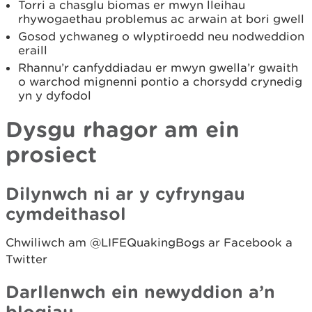
Torri a chasglu biomas er mwyn lleihau
rhywogaethau problemus ac arwain at bori gwell
Gosod ychwaneg o wlyptiroedd neu nodweddion
eraill
Rhannu’r canfyddiadau er mwyn gwella’r gwaith
o warchod mignenni pontio a chorsydd crynedig
yn y dyfodol
Dysgu rhagor am ein
prosiect
Dilynwch ni ar y cyfryngau
cymdeithasol
Chwiliwch am @LIFEQuakingBogs ar Facebook a
Twitter
Darllenwch ein newyddion a’n
blogiau