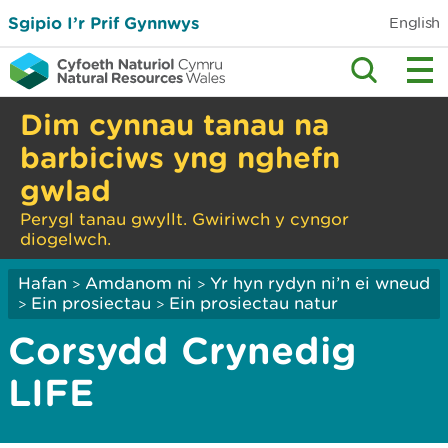
Sgipio I’r Prif Gynnwys
English
Dim cynnau tanau na
barbiciws yng nghefn
gwlad
Perygl tanau gwyllt. Gwiriwch y cyngor
diogelwch.
Hafan
Amdanom ni
Yr hyn rydyn ni’n ei wneud
>
>
Ein prosiectau
Ein prosiectau natur
>
>
Corsydd Crynedig
LIFE