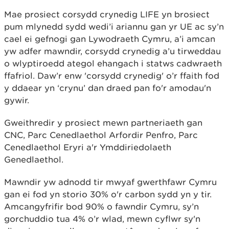
Mae prosiect corsydd crynedig LIFE yn brosiect
pum mlynedd sydd wedi’i ariannu gan yr UE ac sy’n
cael ei gefnogi gan Lywodraeth Cymru, a’i amcan
yw adfer mawndir, corsydd crynedig a’u tirweddau
o wlyptiroedd ategol ehangach i statws cadwraeth
ffafriol. Daw’r enw 'corsydd crynedig' o’r ffaith fod
y ddaear yn ‘crynu’ dan draed pan fo'r amodau'n
gywir.
Gweithredir y prosiect mewn partneriaeth gan
CNC, Parc Cenedlaethol Arfordir Penfro, Parc
Cenedlaethol Eryri a'r Ymddiriedolaeth
Genedlaethol.
Mawndir yw adnodd tir mwyaf gwerthfawr Cymru
gan ei fod yn storio 30% o'r carbon sydd yn y tir.
Amcangyfrifir bod 90% o fawndir Cymru, sy’n
gorchuddio tua 4% o’r wlad, mewn cyflwr sy'n