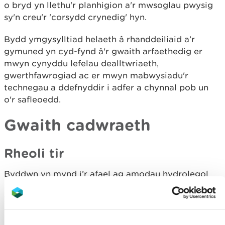
o bryd yn llethu'r planhigion a'r mwsoglau pwysig
sy'n creu'r 'corsydd crynedig' hyn.
Bydd ymgysylltiad helaeth â rhanddeiliaid a’r
gymuned yn cyd-fynd â'r gwaith arfaethedig er
mwyn cynyddu lefelau dealltwriaeth,
gwerthfawrogiad ac er mwyn mabwysiadu'r
technegau a ddefnyddir i adfer a chynnal pob un
o'r safleoedd.
Gwaith cadwraeth
Rheoli tir
Byddwn yn mynd i’r afael ag amodau hydrolegol
niweidiol drwy adfer systemau draenio hanesyddol
yn yr holl leoliadau, gan wella’r systemau dŵr sy’n
gyfrifol am ddatblygu cynefinoedd mignenni
pontio a chorsydd crynedig.